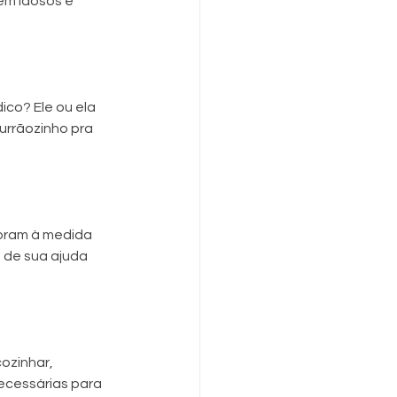
em idosos e 
co? Ele ou ela 
rrãozinho pra 
ioram à medida 
 de sua ajuda 
ozinhar, 
ecessárias para 