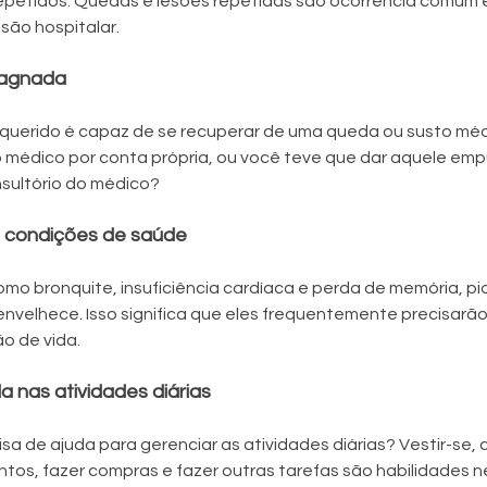
 repetidos. Quedas e lesões repetidas são ocorrência comum 
são hospitalar.
tagnada
querido é capaz de se recuperar de uma queda ou susto médi
médico por conta própria, ou você teve que dar aquele empu
onsultório do médico?
 condições de saúde
omo bronquite, insuficiência cardíaca e perda de memória, p
nvelhece. Isso significa que eles frequentemente precisarão
o de vida.
a nas atividades diárias
sa de ajuda para gerenciar as atividades diárias? Vestir-se, c
tos, fazer compras e fazer outras tarefas são habilidades n