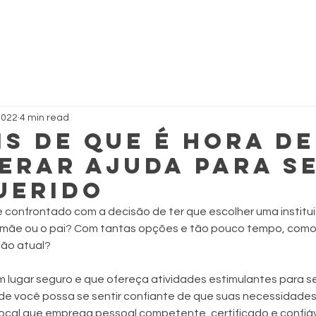
2022
4 min read
is de que é hora de
erar ajuda para s
uerido
e confrontado com a decisão de ter que escolher uma institu
 mãe ou o pai? Com tantas opções e tão pouco tempo, como d
ção atual?
 lugar seguro e que ofereça atividades estimulantes para se
de você possa se sentir confiante de que suas necessidades
cal que emprega pessoal competente, certificado e confiáve