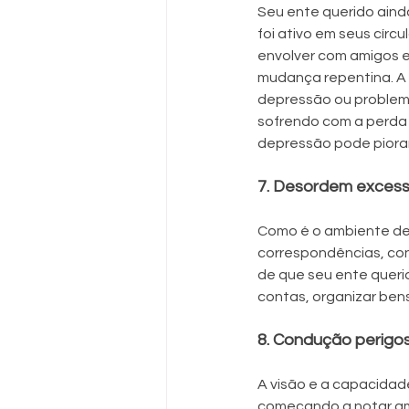
Seu ente querido aind
foi ativo em seus círc
envolver com amigos e
mudança repentina. A 
depressão ou problema
sofrendo com a perda 
depressão pode piorar
7. Desordem excess
Como é o ambiente de 
correspondências, con
de que seu ente querid
contas, organizar ben
8. Condução perigos
A visão e a capacidade
começando a notar ama