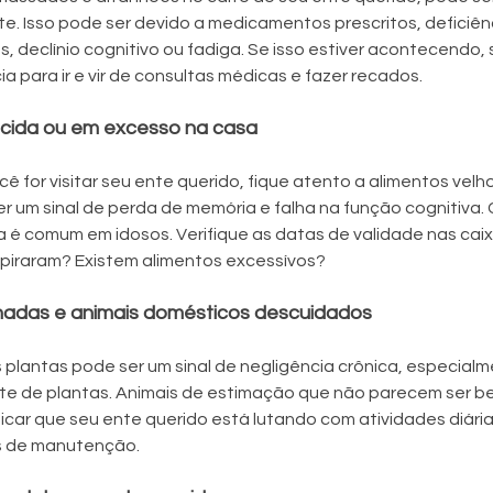
. Isso pode ser devido a medicamentos prescritos, deficiênci
, declínio cognitivo ou fadiga. Se isso estiver acontecendo, 
a para ir e vir de consultas médicas e fazer recados. 
ncida ou em excesso na casa
ê for visitar seu ente querido, fique atento a alimentos velh
 um sinal de perda de memória e falha na função cognitiva.
 é comum em idosos. Verifique as datas de validade nas caix
expiraram? Existem alimentos excessívos?
nadas e animais domésticos descuidados
 plantas pode ser um sinal de negligência crônica, especialm
nte de plantas. Animais de estimação que não parecem ser b
icar que seu ente querido está lutando com atividades diária
s de manutenção.