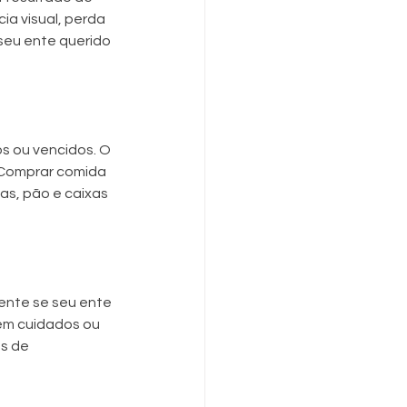
a visual, perda 
seu ente querido 
os ou vencidos. O 
 Comprar comida 
as, pão e caixas 
ente se seu ente 
em cuidados ou 
s de 