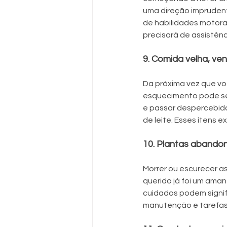
uma direção imprudente
de habilidades motoras
precisará de assistênci
9. Comida velha, ve
Da próxima vez que voc
esquecimento pode ser
e passar despercebida
de leite. Esses itens 
10. Plantas abando
Morrer ou escurecer as
querido já foi um ama
cuidados podem signif
manutenção e tarefa