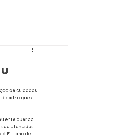
eu
ição de cuidados 
ecidir o que é 
u ente querido. 
 são atendidas. 
l. E acima de 