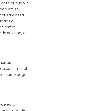
ente querido já 
sado em se 
 causam essa 
iados à 
de estar 
do sozinho, a 
muitas 
e ser um sinal 
ria, como pagar 
ocê está 
 resultado de 