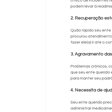
o risco de incidentes
podem levar à readmis
2. Recuperação es
Quão rápido seu ente 
procurou atendimento 
fazer ele(a) ir até o c
3. Agravamento das
Problemas crônicos, c
que seu ente querido e
para manter seu padrã
4. Necessita de ajud
Seu ente querido preci
administrar medicamen