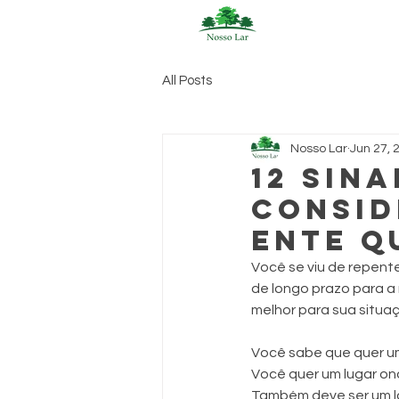
All Posts
Nosso Lar
Jun 27, 
12 sina
consid
ente q
Você se viu de repent
de longo prazo para a
melhor para sua situa
Você sabe que quer um
Você quer um lugar on
Também deve ser um lo