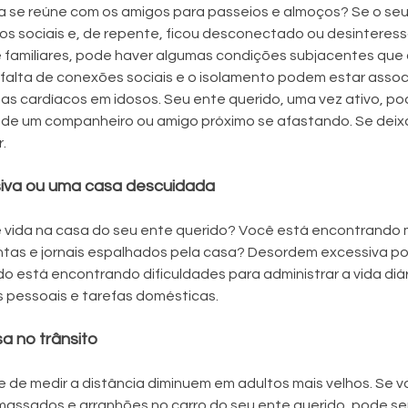
a se reúne com os amigos para passeios e almoços? Se o seu 
ulos sociais e, de repente, ficou desconectado ou desinteres
 familiares, pode haver algumas condições subjacentes que
falta de conexões sociais e o isolamento podem estar assoc
s cardíacos em idosos. Seu ente querido, uma vez ativo, po
de um companheiro ou amigo próximo se afastando. Se deixa
.
iva ou uma casa descuidada
vida na casa do seu ente querido? Você está encontrando 
tas e jornais espalhados pela casa? Desordem excessiva pod
o está encontrando dificuldades para administrar a vida diá
s pessoais e tarefas domésticas.
a no trânsito
 de medir a distância diminuem em adultos mais velhos. Se v
ssados ​​e arranhões no carro do seu ente querido, pode ser