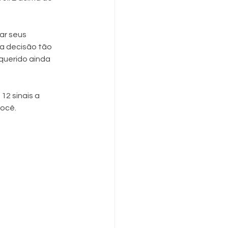
r seus 
a decisão tão 
uerido ainda 
2 sinais a 
você.