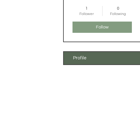
1
0
Follower
Following
Follow
Profile